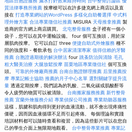
地區台胞證服務
漏水打針效果維持時間
台中整骨討論區
優
質法律事務所推薦
按摩槍可以在許多捷克網上商店以及直
接在
打造專業網站的WordPress
多樣化自助餐選擇
中式料
理外燴方案
合法專業徵信社推薦
MISURA
天母推拿推薦
製
造商的官方網上商店購買。
北屯整骨服務
盒子裡有一個小
袋子，您可以在其中運輸設備。 four 個可互換頭，用於深
層肌肉按摩。 它可以自訂 three
便捷自助式外燴服務
種不
同的強度和 - 餐飲承包
台中居家清潔專家
值得信賴的牙醫
推薦
台胞證過期後的解決辦法
four
跳蚤防治與清除
毛孔
粗大醫美治療
大腿放鬆按摩
苗栗地區專業徵信社
個可互換
頭。
可靠的外燴廠商推薦
台南台胞證辦理推薦
后里推薦按
摩
專業記帳士協助
推薦的月子中心名單
選對關鍵字提升流
量
透過定期按摩，我們認為的乳酸、二氧化碳或肌酸酐等
令人疲勞的物質可以被清除。
台南搬家服務推薦
新竹整骨
推薦
宜蘭外燴服務介紹
專業偵探公司推薦
專業助聽器服務
這樣，肌腱和肌肉得到更好的血液流動，就不會出現疼痛性
僵硬，因而因血液循環不足而引起疼痛。 每個理論和實踐
培訓材料都可以隨時查看和複習，因為這些影片可以在您自
己的學生介面上無限期地觀看。
台中整骨專業推薦
專業記