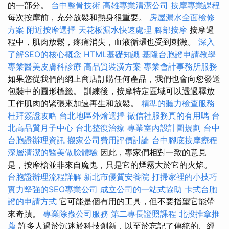
的一部分。
台中整骨技術
高雄專業清潔公司
按摩專業課程
每次按摩前，充分放鬆和熱身很重要。
房屋漏水全面檢修
方案
附近按摩選擇
天花板漏水快速處理
腳部按摩
按摩過
程中，肌肉放鬆，疼痛消失，血液循環也受到刺激。
深入
了解SEO的核心概念
HTML基礎知識
基隆台胞證申請教學
專業醫美皮膚科診療
高品質裝潢方案
專業會計事務所服務
如果您從我們的網上商店訂購任何產品，我們也會向您發送
包裝中的圓形標籤。 訓練後，按摩特定區域可以透過釋放
工作肌肉的緊張來加速再生和放鬆。
精準的聽力檢查服務
杜拜簽證攻略
台北地區外燴選擇
徵信社服務真的有用嗎
台
北高品質月子中心
台北整復治療
專業室內設計圖規劃
台中
台胞證辦理資訊
搬家公司費用評價討論
台中腳底按摩療程
深層清潔的醫美做臉體驗
因此，專家們相對一致的意見
是，按摩槍並非來自魔鬼，只是它的煙霧大於它的火焰。
台胞證辦理流程詳解
新北市優質安養院
打掃家裡的小技巧
實力堅強的SEO專業公司
成立公司的一站式協助
卡式台胞
證的申請方式
它可能是個有用的工具，但不要指望它能帶
來奇蹟。
專業除蟲公司服務
第二專長證照課程
北投推拿推
薦
許多人過於沉迷於科技創新，以至於忘記了傳統的、經