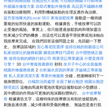
外燴的精緻體驗
台胞證照片規範
可信賴的關鍵字行銷專家
外牆漏水修復方案
自助式餐點外燴推薦
高品質不鏽鋼水槽
在振動治療期間，利用對機械振動的生理反應作為治療。
提升當地曝光的Local SEO
東海放鬆按摩
振動是一種持續
重複的短而快速的振動運動。 根據廣告，手槍按摩可以防
止受傷的風險。 事實上，你只能透過放鬆肌肉和增加靈活
性來減少它們的機會，但這也可以透過平滑按摩或泡沫軸自
我按摩來完成。 在我們回答這個問題之前，先回顧一下歷
史。 按摩該區域約
安心養老院選擇
值得信賴的助聽器公司
私家偵探社的服務範圍
腳底按摩技巧課程
台中體態矯正服
務
值得信賴的網路行銷公司
商業登記專業建議
什麼是搜尋
引擎？
30
台中整復推薦療程
秒到
坐月子中心的全面服務
桃園外燴服務推薦
2
分析漏水原因的專家
牙齒矯正專家服
務
私人居家清潔方案
專業外燴服務
分鐘，然後轉移到下一
個身體部位。
白蟻防治與處理
全面了解台胞證
桃園台胞證
辦理資訊
這種由馬達和電池供電的設備類似於小型鑽頭，
其中鑽頭的作用由可更換的泡沫圓柱體執行。
台中按摩整
骨
根據廣告文字，這種特殊的按摩療法有助於放鬆肌肉，
刺激血液供應，減少疼痛和受傷的機會。 無論您是進行肌