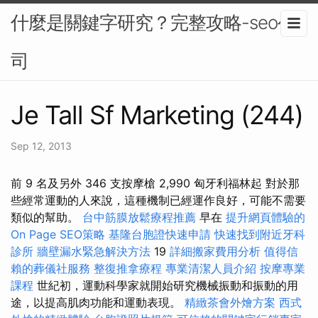
什麼是關鍵字研究？完整攻略-seo公
司
Je Tall Sf Marketing (244)
Sep 12, 2013
前 9 名及另外 346 支按摩槍 2,990 匈牙利福林起 對於那
些經常運動的人來說，這種機制已經運作良好，可能不需要
類似的幫助。
台中筋膜放鬆療程推薦
早在
提升網頁體驗的
On Page SEO策略
基隆台胞證快速申請
快速找到附近牙科
診所
牆壁漏水緊急解決方法
19
詳細搬家費用分析
值得信
賴的葬儀社服務
整復推拿療程
專業清潔人員介紹
按摩專業
課程
世紀初，運動科學家就開始研究機械振動和振動的用
途，以提高肌肉功能和運動表現。
精緻茶會外燴方案
西式