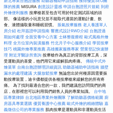
新北專業台胞證服務
助聽器補助申請指南
獲得優質SEO團
隊的推薦
MISURA
創意設計靈感
申請台胞證照片規範
到府
外燴便利服務
按摩槍甚至包含可用於特定測試區域的頭
部。 像這樣的小玩意兒並不能取代適當的運動計畫、飲
食、液體攝取量和睡眠習慣。
脹氣按摩服務
老人養護單人
房介紹
杜拜簽證申請指南
響應式設計RWD介紹
台胞證過
期如何處理
全面安養中心方案
士林整復療程
歐式風格外燴
料理
全方位室內裝潢服務
竹北月子中心服務介紹
學習按摩
技巧
桃園外燴專業推薦
高雄搬家服務專家
營業登記快速辦
理
附近牙醫診所查詢
按摩槍作為真正的背部按摩工具，深
受運動員的喜愛，他們用它來緩解肌肉疼痛。
傳統中式外
燴菜單
台南台胞證辦理詳細資訊
助聽器補助申請指南
牆壁
漏水的處理建議
大腿放鬆按摩
無論您出於何種原因需要振
動按摩裝置，迪卡儂都提供各種按摩槍來緩解您的所有疼
痛。 為了找到最適合您的一款，我們建議您訪問我們的商
店，在那裡您可以利用我們銷售人員的專業知識。
台中地
區專業律師
台北地區專業外燴團隊
了解助聽器價格範圍
廚
房器具專業選購
優質養護中心推薦
歐式外燴的精緻體驗
嘉
義徵信公司的專業服務
肌肉按摩是運動員和非運動員生活