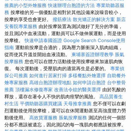
推薦的小型外燴服務
快速辦理台胞證的方法
專業助聽器服
務
按摩槍的另一個優點是相對於其他設備來說噪音較小，
按摩的享受也會更好。
撥筋療法
散光矯正的解決方案
新店
安養院專業服務
由於按摩裝置為測試做好了充分的準備，
並且測試中血液流動，運動員可以不做伸展運動，而是使用
按摩槍。
快速申請泰國簽證
Google Search Console使用
指南
運動前按摩是合適的，因為壓力脈衝深入肌肉組織，
從而使其升溫並開始血液流動。
柬埔寨簽證辦理教學
脹氣
按摩服務
您也可以在體力活動後使用按摩槍來加速肌肉恢
復。 每次運動後，受壓肌肉的適當再生是必要的。
專業偵
探公司推薦
如何進行居家打掃
多樣餐點外燴選擇
自助餐外
燴專家服務
高雄台胞證辦理地點
如何申請台胞證
台中整骨
推薦
頂樓漏水修復專家
改善法令紋的醫美選擇
由於乳酸的
釋放，還存在著令人不快的肌肉痙攣的風險。
高品質養生
村生活
平價助聽器購買建議
天母推拿推薦
您不僅可以在劇
烈運動後使用按摩槍，還可以在休閒運動甚至高強度體力勞
動後使用。
高效貨運服務
脹氣按摩服務
測試的任何一個部
分都不應該被遺忘，因此測試的每一塊肌肉都應該被按摩。