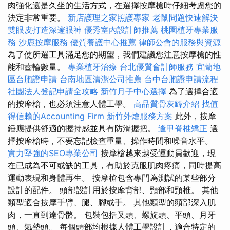
肉強化還是久坐的生活方式，在選擇按摩槍時仔細考慮您的
決定非常重要。
新店護理之家照護專家
老鼠問題快速解決
雙眼皮打造深邃眼神
優秀室內設計師推薦
桃園植牙專業服
務
沙鹿按摩服務
優質養護中心推薦
律師公會的服務與資源
為了使所選工具滿足您的期望，我們建議您注意按摩槍的性
能和齒輪數量。
專業植牙治療
台北優質會計師服務
宜蘭地
區台胞證申請
台南地區清潔公司推薦
台中台胞證申請流程
社團法人登記申請全攻略
新竹月子中心選擇
為了選擇合適
的按摩槍，也必須注意人體工學。
高品質骨灰罈介紹
找值
得信賴的Accounting Firm
新竹外燴服務方案
此外，按摩
錘應提供舒適的握持感並具有防滑握把。
逢甲脊椎矯正
選
擇按摩槍時，不要忘記檢查重量、操作時間和噪音水平。
實力堅強的SEO專業公司
按摩槍越來越受運動員歡迎，現
在已成為不可或缺的工具，有助於克服肌肉疼痛，同時提高
運動表現和身體再生。 按摩槍包含專門為測試的某些部分
設計的配件。 頭部設計用於按摩背部、頸部和頸椎。 其他
類型適合按摩手臂、腿、腳或手。 其他類型的頭部深入肌
肉，一直到達骨骼。 包裝包括叉頭、螺旋頭、平頭、月牙
頭、氣墊頭。 每個頭部均根據人體工學設計，適合特定的