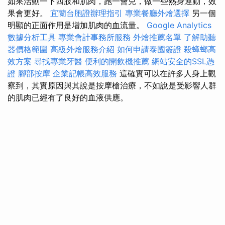
如果活動一下四肢和肌肉，跑一會兒，做一些熱身運動，效
果會更好。
宜蘭台胞證辦理指引
專業餐廳外燴選擇
另一個
明顯的正面作用是增加肌肉的血流量。
Google Analytics
數據分析工具
專業會計事務所服務
外燴推薦名單
了解助聽
器價格範圍
高級外燴服務介紹
如何申請泰國簽證
殺蟑螂高
效方案
尋找專業牙醫
便利的開飲機推薦
網站安全的SSL憑
證
腳部按摩
企業記帳高效服務
這確實可以在許多人身上觀
察到，其實原因與其說是按摩槍治療，不如說是受影響人群
的肌肉已經有了良好的血液供應。