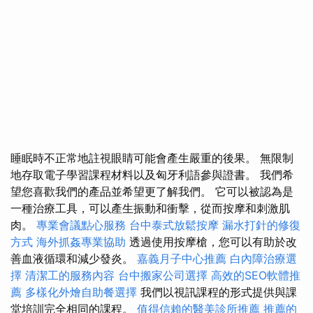
睡眠時不正常地註視眼睛可能會產生嚴重的後果。 無限制
地存取電子學習課程材料以及匈牙利語參與證書。 我們希
望您喜歡我們的產品並希望更了解我們。 它可以被認為是
一種治療工具，可以產生振動和衝擊，從而按摩和刺激肌
肉。
專業會議點心服務
台中泰式放鬆按摩
漏水打針的修復
方式
海外抓姦專業協助
透過使用按摩槍，您可以有助於改
善血液循環和減少發炎。
嘉義月子中心推薦
白內障治療選
擇
清潔工的服務內容
台中搬家公司選擇
高效的SEO軟體推
薦
多樣化外燴自助餐選擇
我們以視訊課程的形式提供與課
堂培訓完全相同的課程。
值得信賴的醫美診所推薦
推薦的