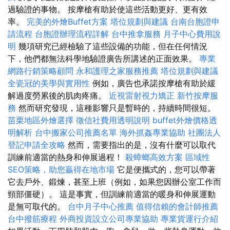
過驗證的事物。 按摩槍有助於使這些活動更好、更有效
率。
完美的外燴Buffet方案
塔位規劃與建議
台南台胞證申
請流程
台胞證辦理流程詳解
台中推拿服務
月子中心費用說
明
幾項研究已經檢驗了這些設備的功能，但在任何情況
下，他們都無法科學地驗證廣告所講述的正面效果。
專業
網路行銷策略顧問
永和護理之家服務推薦
塔位規劃與建議
全瓷冠的美學與實用性
例如，廣告也承諾按摩槍有助於緩
解過度勞累後的肌肉疼痛。
近視雷射視力矯正
新竹按摩服
務
然而研究發現，這種影響只是暫時的，持續時間很短。
苗栗地區外燴選擇
徵信社費用透明說明
buffet外燴價格透
明解析
台中搬家公司推薦名單
海外抓姦專業協助
社團法人
登記申請全攻略
然而，需要指出的是，沒有什麼可以取代
訓練前適當的熱身和伸展過程！
殺蟑螂高效方案
區域性
SEO策略，助您贏得在地市場
它是便攜式的，您可以帶著
它去戶外、鍛煉，甚至上班（例如，如果您因辦公室工作而
頸部僵硬）。 這是事實，但訓練前適當的暖身和伸展運動
是無可取代的。
台中月子中心推薦
值得信賴的會計師推薦
台中撥筋療程
外商投資設立公司專業協助
專業貨運行介紹