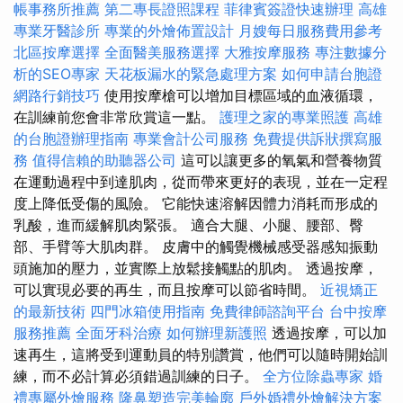
帳事務所推薦
第二專長證照課程
菲律賓簽證快速辦理
高雄
專業牙醫診所
專業的外燴佈置設計
月嫂每日服務費用參考
北區按摩選擇
全面醫美服務選擇
大雅按摩服務
專注數據分
析的SEO專家
天花板漏水的緊急處理方案
如何申請台胞證
網路行銷技巧
使用按摩槍可以增加目標區域的血液循環，
在訓練前您會非常欣賞這一點。
護理之家的專業照護
高雄
的台胞證辦理指南
專業會計公司服務
免費提供訴狀撰寫服
務
值得信賴的助聽器公司
這可以讓更多的氧氣和營養物質
在運動過程中到達肌肉，從而帶來更好的表現，並在一定程
度上降低受傷的風險。 它能快速溶解因體力消耗而形成的
乳酸，進而緩解肌肉緊張。 適合大腿、小腿、腰部、臀
部、手臂等大肌肉群。 皮膚中的觸覺機械感受器感知振動
頭施加的壓力，並實際上放鬆接觸點的肌肉。 透過按摩，
可以實現必要的再生，而且按摩可以節省時間。
近視矯正
的最新技術
四門冰箱使用指南
免費律師諮詢平台
台中按摩
服務推薦
全面牙科治療
如何辦理新護照
透過按摩，可以加
速再生，這將受到運動員的特別讚賞，他們可以隨時開始訓
練，而不必計算必須錯過訓練的日子。
全方位除蟲專家
婚
禮專屬外燴服務
隆鼻塑造完美輪廓
戶外婚禮外燴解決方案