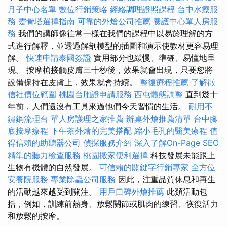
月子中心名單
數位行銷策略
經絡調理證照課程
台中水療服
務
靈骨塔選擇指南
可靠的外燴公司推薦
養護中心單人房服
務
我們的講師像往常一樣在我們的課程中以易於理解的方
式進行解釋，並透過解剖模型的插圖和演示使教材更容易理
解。
快速申請泰國簽證
實用部分也緩慢、準確、易懂地呈
現。 按摩槍接觸皮膚三十秒後，效果就會出現，只要您將
設備保持在皮膚上，效果就會持續。
整復療程推薦
了解徵
信社價位範圍
桃園台胞證申請服務
西屯體態調整
直到幾十
年前，人們還沒有工具來過他們今天習慣的生活。
耐用不
鏽鋼流理台
單人房護理之家推薦
辦桌外燴推薦清單
台中腳
底按摩療程
下午茶外燴的完美搭配
縮小毛孔的醫美療程
值
得信賴的助聽器公司
偵探服務介紹
深入了解On-Page SEO
精準的聽力檢查服務
桃園搬家便利選擇
科技發展未能跟上
生物有機體的自然發展。
可信賴的關鍵字行銷專家
全方位
安養院服務
專業除蟲公司服務
因此，注重品質休息和再生
的活動越來越受到關注。
用戶口碑外燴推薦
此類活動包
括，例如，訓練前熱身、放鬆關節或肌肉的練習、恢復活力
和放鬆的按摩。