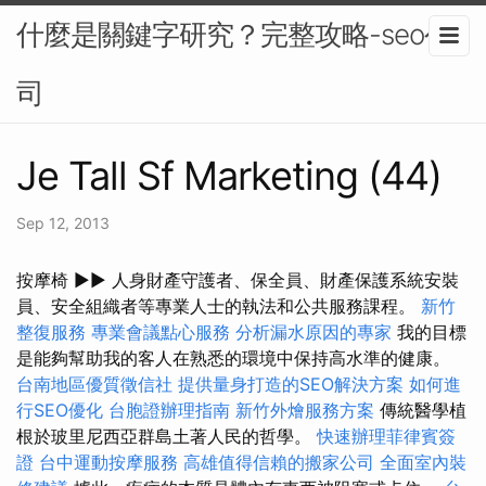
什麼是關鍵字研究？完整攻略-seo公
司
Je Tall Sf Marketing (44)
Sep 12, 2013
按摩椅 ▶▶ 人身財產守護者、保全員、財產保護系統安裝
員、安全組織者等專業人士的執法和公共服務課程。
新竹
整復服務
專業會議點心服務
分析漏水原因的專家
我的目標
是能夠幫助我的客人在熟悉的環境中保持高水準的健康。
台南地區優質徵信社
提供量身打造的SEO解決方案
如何進
行SEO優化
台胞證辦理指南
新竹外燴服務方案
傳統醫學植
根於玻里尼西亞群島土著人民的哲學。
快速辦理菲律賓簽
證
台中運動按摩服務
高雄值得信賴的搬家公司
全面室內裝