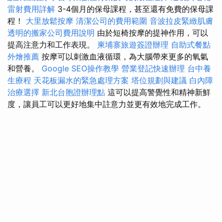
雷射費用詳解
3-4個月的保母課程，甚至還有免費的保母課
程！
大里放鬆按摩
清潔公司的費用範圍
音波拉皮緊緻肌膚
透明的搬家公司費用說明
由於短椅按摩的提神作用，可以
提高注意力和工作表現。
柬埔寨旅遊簽證辦理
自助式餐點
外燴推薦
按摩可以刺激血液循環，為大腦帶來更多的氧氣
和營養。
Google SEO操作教學
營業登記快速辦理
台中養
生療程
天花板漏水的緊急處理方案
塔位規劃與建議
白內障
治療選擇
新北台胞證辦理點
這可以提高警覺性和精神新鮮
度，讓員工可以更好地集中註意力並更有效地完成工作。