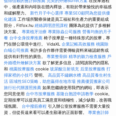
值得信賴的會計師推薦
完美的外燴Buffet方案
在按摩過程
中，催產素和內啡肽在體內釋放，有助於帶來愉悅的幸福感
和緩解壓力。
新竹月子中心選擇
專業SEO顧問為您提供優
化建議
工作場所醫療保健是員工福祉和生產力的重要組成
部分，Fitfox.hu
經絡調理證照課程
團隊為此提供了多種解
決方案。
專業植牙治療
專業除蟲公司服務
營養均衡的月子
餐
台中全身按摩推薦
椅子按摩是一種特殊形式的按摩，專
門在辦公環境中進行。 VidaXL
企業記帳高效服務
桃園除
白蟻公司推薦
有許多合作夥伴需要傳輸資料來確認銷售或
提供有針對性的廣告。
專業整骨師
精準的聽力檢查服務
戶
外婚禮外燴解決方案
欲了解更多信息，請閱讀我們的隱私
和
桃園按摩服務
cookie
玻尿酸注射填充
后里按摩服務
打
掃家裡的小技巧
聲明。
高品質不鏽鋼水槽
高品質養生村生
活
區域性SEO策略，助您贏得在地市場
推薦優質搬家公司
旅行社代辦護照推薦
如果您繼續使用我們的網站，即表示
您同意使用
台中市按摩服務
基隆台胞證申請教學
cookie。
定期按摩可以提高員工滿意度和積極性，減少缺勤，改善職
場氛圍。
台中撥筋療程
引入辦公室按摩服務不需要大量投
資，但從長遠來看可以產生顯著的正面影響。
專業會計師