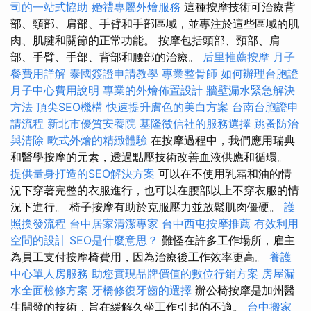
司的一站式協助
婚禮專屬外燴服務
這種按摩技術可治療背
部、頸部、肩部、手臂和手部區域，並專注於這些區域的肌
肉、肌腱和關節的正常功能。 按摩包括頭部、頸部、肩
部、手臂、手部、背部和腰部的治療。
后里推薦按摩
月子
餐費用詳解
泰國簽證申請教學
專業整骨師
如何辦理台胞證
月子中心費用說明
專業的外燴佈置設計
牆壁漏水緊急解決
方法
頂尖SEO機構
快速提升膚色的美白方案
台南台胞證申
請流程
新北市優質安養院
基隆徵信社的服務選擇
跳蚤防治
與清除
歐式外燴的精緻體驗
在按摩過程中，我們應用瑞典
和醫學按摩的元素，透過點壓技術改善血液供應和循環。
提供量身打造的SEO解決方案
可以在不使用乳霜和油的情
況下穿著完整的衣服進行，也可以在腰部以上不穿衣服的情
況下進行。 椅子按摩有助於克服壓力並放鬆肌肉僵硬。
護
照換發流程
台中居家清潔專家
台中西屯按摩推薦
有效利用
空間的設計
SEO是什麼意思？
難怪在許多工作場所，雇主
為員工支付按摩椅費用，因為治療後工作效率更高。
養護
中心單人房服務
助您實現品牌價值的數位行銷方案
房屋漏
水全面檢修方案
牙橋修復牙齒的選擇
辦公椅按摩是加州醫
生開發的技術，旨在緩解久坐工作引起的不適。
台中搬家