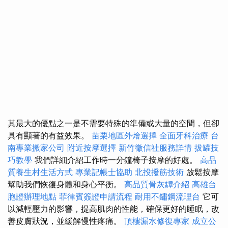
其最大的優點之一是不需要特殊的準備或大量的空間，但卻
具有顯著的有益效果。
苗栗地區外燴選擇
全面牙科治療
台
南專業搬家公司
附近按摩選擇
新竹徵信社服務詳情
拔罐技
巧教學
我們詳細介紹工作時一分鐘椅子按摩的好處。
高品
質養生村生活方式
專業記帳士協助
北投撥筋技術
放鬆按摩
幫助我們恢復身體和身心平衡。
高品質骨灰罈介紹
高雄台
胞證辦理地點
菲律賓簽證申請流程
耐用不鏽鋼流理台
它可
以減輕壓力的影響，提高肌肉的性能，確保更好的睡眠，改
善皮膚狀況，並緩解慢性疼痛。
頂樓漏水修復專家
成立公