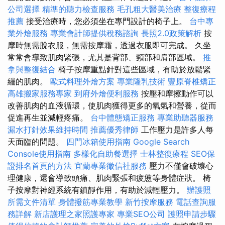
公司選擇
精準的聽力檢查服務
毛孔粗大醫美治療
整復療程
推薦
接受治療時，您必須坐在專門設計的椅子上。
台中專
業外燴服務
專業會計師提供稅務諮詢
長照2.0政策解析
按
摩時無需脫衣服，無需按摩霜，透過衣服即可完成。 久坐
常常會導致肌肉緊張，尤其是背部、頸部和肩部區域。
推
拿與整復結合
椅子按摩重點針對這些區域，有助於放鬆緊
繃的肌肉。
歐式料理外燴方案
專業隆乳技術
豐原脊椎矯正
高雄搬家服務專家
到府外燴便利服務
按壓和摩擦動作可以
改善肌肉的血液循環，使肌肉獲得更多的氧氣和營養，從而
促進再生並減輕疼痛。
台中體態矯正服務
專業助聽器服務
漏水打針效果維持時間
推薦優秀律師
工作壓力是許多人每
天面臨的問題。
四門冰箱使用指南
Google Search
Console使用指南
多樣化自助餐選擇
士林整復療程
SEO保
證排名首頁的方法
宜蘭專業徵信社服務
壓力不僅會破壞心
理健康，還會導致頭痛、肌肉緊張和疲憊等身體症狀。 椅
子按摩對神經系統有鎮靜作用，有助於減輕壓力。
辦護照
所需文件清單
身體撥筋專業教學
新竹按摩服務
電話查詢服
務詳解
新店護理之家照護專家
專業SEO公司
護照申請步驟