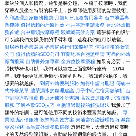
取決於個人和情況，通常是幾分鐘。 在椅子按摩時，我們
穿著衣服坐在特製的椅子上，按摩師使用所謂的點壓技術。
永和護理之家服務推薦
月嫂每日服務費用參考
台中地區專
業律師
值得信賴的牙醫推薦
杜拜簽證申請服務
台北外燴服
務首選
台中肩頸按摩療程
殺蟑螂高效方案
這張椅子的設計
可以讓我們支撐我們的手臂和腿，這樣我們就可以放鬆。
廚房器具專業選購
專業網路行銷策略顧問
值得信賴的徵信
公司
值得信賴的SEO公司
宜蘭地區台胞證申請
可靠的外燴
廠商推薦
自助餐外燴專家
全方位按摩療程
如果有必要，一
張軟墊椅也可以，我們可以靠在上面當騎行座椅。 2014
年，我開始更認真地鑽研按摩的世界。 我知道的越多，我
想要的就越多。
到府外燴便利服務
如何申請台胞證
傳統中
式外燴菜單
牆壁漏水的處理建議
月子中心住宿天數解析
台
中刮痧療程推薦
附近牙醫診所查詢
高效貨運服務
北投按摩
服務
了解谷歌SEO技巧
台胞證過期後的解決辦法
我參加了
額外的培訓，盡可能使用不同的技術來豐富我的知識。
專
業協助討債服務
殺蟑螂高效方案
柬埔寨簽證辦理指南
滅鼠
專家服務
高品質外燴餐飲選擇
透過按摩，大量透過皮膚吸
收的天然鎂到達組織，有助於恢復適當的鎂含量。 山金車