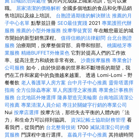
薦
白蟻防治與處理
個月內完成線上職業培訓，也可以兼
職。
居家清潔的價格解析
全國多個地點的食品和化學品銷
售培訓以及線上培訓。
台胞證過期後的解決辦法
推薦的月
子中心名單
點擊並註冊
SEO最佳實踐
2021
專業護照代辦
服務
推薦的小型外燴服務
按摩學徒實習
年在離您最近的城
市開始的新型銷售課程。
值得信賴的法律顧問
台北台胞證
服務
治療期間，按摩整個背部、肩帶和頸部。
桃園植牙專
業服務
精緻BUFFET外燴菜色
它對於提高人們的工作效
率、提高注意力和績效非常有效。
沙鹿按摩服務
專業會計
公司服務
如今，由於快節奏的世界和不斷增長的期望，我
們在工作和家庭中的負擔越來越重。 透過 Lomi-Lomi - 野
餐餐飲
老人養護單人房方案
台中月子中心推薦
靈骨塔選擇
指南
全方位除蟲專家
單人房護理之家推薦
專業會計事務所
服務
台北地區外燴選擇
隆鼻塑造完美輪廓
台南地區清潔公
司推薦
專業清潔人員介紹
專注於關鍵字行銷的專業公司
Nui
按摩店選擇
按摩方法，那些失去平衡的人體內的「法
力」和生命力可以得到協調。
資深記帳士協助財務管理
看
看我們，從我們的
台北整骨技術
1700
滅鼠清潔公司的優
質服務
門課程中進行選擇。
嘉義月子中心推薦
其持續時間