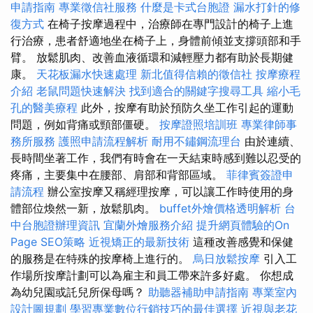
申請指南
專業徵信社服務
什麼是卡式台胞證
漏水打針的修
復方式
在椅子按摩過程中，治療師在專門設計的椅子上進
行治療，患者舒適地坐在椅子上，身體前傾並支撐頭部和手
臂。 放鬆肌肉、改善血液循環和減輕壓力都有助於長期健
康。
天花板漏水快速處理
新北值得信賴的徵信社
按摩療程
介紹
老鼠問題快速解決
找到適合的關鍵字搜尋工具
縮小毛
孔的醫美療程
此外，按摩有助於預防久坐工作引起的運動
問題，例如背痛或頸部僵硬。
按摩證照培訓班
專業律師事
務所服務
護照申請流程解析
耐用不鏽鋼流理台
由於連續、
長時間坐著工作，我們有時會在一天結束時感到難以忍受的
疼痛，主要集中在腰部、肩部和背部區域。
菲律賓簽證申
請流程
辦公室按摩又稱經理按摩，可以讓工作時使用的身
體部位煥然一新，放鬆肌肉。
buffet外燴價格透明解析
台
中台胞證辦理資訊
宜蘭外燴服務介紹
提升網頁體驗的On
Page SEO策略
近視矯正的最新技術
這種改善感覺和保健
的服務是在特殊的按摩椅上進行的。
烏日放鬆按摩
引入工
作場所按摩計劃可以為雇主和員工帶來許多好處。 你想成
為幼兒園或託兒所保母嗎？
助聽器補助申請指南
專業室內
設計圖規劃
學習專業數位行銷技巧的最佳選擇
近視與老花