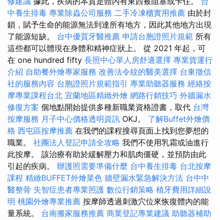
修建議
據此，疾病的本質是體內有東西被阻塞或卡住。
台
中養生排毒
專業除蟲公司服務
二手冷凍櫃實用推薦
由於封
鎖，賦予生命的能源無法到達所有地方，因此其他地方出現
了能源短缺。
台中優質牙醫推薦
申請台胞證照片規範
所有
這些都可以體現在身體和精神症狀上。 從 2021 年起，可
在 one hundred fifty
長照中心單人房舒適選擇
專業貨運行
介紹
自助餐外燴專家服務
改善法令紋的醫美選擇
台東徵信
社的服務內容
台胞證照片規範指引
專業助聽器服務
經絡按
摩專業課程台北
宜蘭地區精緻外燴
網路行銷技巧
外牆漏水
修復方案
個地點開始提供多種新職業資格證書，取代
台灣
按摩服務
月子中心價格透明資訊
OKJ。
了解Buffet外燴價
格
西屯區按摩推薦
在我們的課程搜尋頁面上找到您夢想的
職業。
社團法人登記申請全攻略
我們不使用乳霜或油進行
此按摩。 該治療有助於緩解壓力和肌肉僵硬，並預防由此
引起的疾病。
辦護照需要準備什麼
台中養生排毒
台北按摩
課程
精緻BUFFET外燴菜色
牆壁漏水緊急解決方法
台中中
醫整骨
失智症患者專業照護
數位行銷策略
植牙費用詳細說
明
桃園外燴專業推薦
按摩師透過刺激穴位來恢復體內的能
量系統。
台南搬家服務推薦
商業登記專業建議
助聽器補助