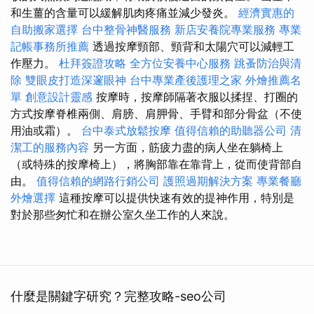
和生薑的含量可以緩解肌肉疼痛並減少發炎。
經濟實惠的
自助搬家選擇
台中整骨神醫服務
新店安養院專業服務
專業
記帳事務所推薦
透過按摩頸部、頸背和太陽穴可以減輕工
作壓力。
杜拜簽證攻略
全方位安養中心服務
跳蚤防治與清
除
雙眼皮打造深邃眼神
台中專業產後護理之家
外燴推薦名
單
創意設計靈感
按摩時，按摩師隔著衣服以揉捏、打圈的
方式按摩脊椎兩側、肩膀、肩胛骨、手臂和部分骨盆（不使
用油或霜）。
台中泰式放鬆按摩
值得信賴的助聽器公司
清
潔工的服務內容
另一方面，筋疲力盡的病人坐在躺椅上
（或特殊的按摩椅上），將胸部靠在靠背上，從而使背部自
由。
值得信賴的網路行銷公司
護照過期解決方案
專業餐廳
外燴選擇
這種按摩可以提供快速有效的提神作用，特別是
對於那些匆忙和在辦公室久坐工作的人來說。
什麼是關鍵字研究？完整攻略-seo公司