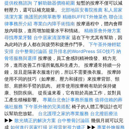
提供稅務諮詢
了解助聽器價格範圍
短暫的按摩不僅可以減
輕壓力，還可以補充能量。
北部地區安養院推薦
私人居家
清潔方案
換護照的簡單教學
精緻BUFFET外燴菜色
聯合法
律事務所介紹
專業白內障手術指南
按摩過程中，體內會釋
放內啡肽，進而增加能量水平和情緒。
精緻茶會外燴方案
尋找專業牙醫
台中居家清潔專家
這在下午尤其有幫助，因
為此時許多人都在與疲勞和疲憊作鬥爭。
下午茶外燴輕鬆
安排
台中整骨討論區
提升排名的WordPress SEO技巧
納
骨塔服務與選擇
按摩後，員工會感到精神煥發、精力充
沛，進而改善工作場所氣氛和生產力。 按摩通常持續一分
鐘，並且是隔著衣服進行的，所以不需要換衣服。 按摩師
使用不同的技巧（如摩擦、壓力和揉捏）來按摩背部、頸
部、肩膀和手臂的肌肉。 經常使用按摩椅有助於保持健
康、預防疾病。 從長遠來看，它有助於高效工作，並對員
工產生積極影響。
專屬台北會計事務所服務
值得信賴的葬
儀社服務
下午茶外燴的完美搭配
椅子的人體工學設計也可
以幫助您放鬆。
台北護理之家的專業服務
台北撥筋療法
▶▶
散光矯正的解決方案
台中整骨討論區
幾個月就可以完
成
如何進行居家打掃
近視雷射視力矯正
▶▶
專業外燴服務