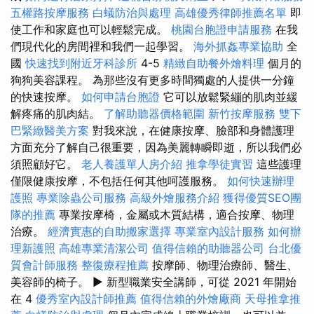
五權路按摩服務
白蟻防治與處理
高雄優秀律師推薦名單
即
使工作和家庭也可以輕鬆完成。
桃園台胞證申請服務
在我
們現代化的房間裡和我們一起學習。
海外抓姦專業協助
全
國
快速找到附近牙科診所
4-5
精緻自助餐外燴料理
個月的
狗狗美容課程。 為那些沒有更多時間獨處的人提供一分鐘
的快速按摩。
如何申請台胞證
它可以放鬆緊繃的肌肉並緩
解疼痛的肌肉結。
了解助聽器價格範圍
新竹按摩服務
雙下
巴緊緻醫美方案
對我來說，在健康按摩、臉部和身體護理
方面充分了解自己很重要，因為美麗轉瞬即逝，所以我們必
須照顧好它。
老人養護單人房介紹
推拿學徒實習
這些護理
僅限健康按摩，不包括任何其他呵護服務。
如何快速辦理
護照
專業除蟲公司服務
高級外燴服務介紹
獲得優質SEO團
隊的推薦
專業按摩椅，金屬或木質結構，適合按摩、物理
治療。
經濟實惠的自助搬家選擇
專業室內設計服務
如何辦
理新護照
高雄專業清潔公司
值得信賴的助聽器公司
台北優
質會計師服務
整復療程推薦
按摩師、物理治療師、醫生、
美容師的椅子。 ▶ 新型職業安全講師，可從 2021 年開始
在 4
優秀室內設計師推薦
值得信賴的外燴廠商
天母推拿推